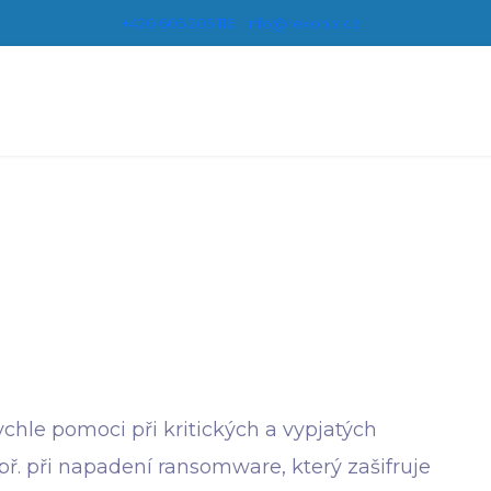
+420 605 205 116
info@rexonix.cz
hle pomoci při kritických a vypjatých
apř. při napadení ransomware, který zašifruje